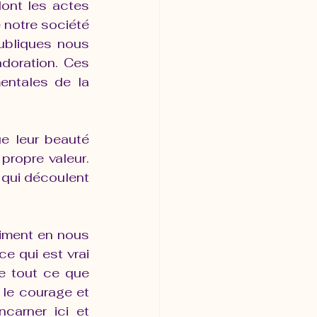
ont les actes 
 notre société 
ubliques nous 
doration. Ces 
ntales de la 
e leur beauté 
ropre valeur. 
qui découlent 
iment en nous 
e qui est vrai 
de tout ce que 
le courage et 
carner ici et 