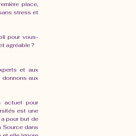
emière place, 
ans stress et 
pli pour vous-
t agréable ?
perts et aux 
s donnons aux 
 actuel pour 
sités est une 
 a pour but de 
a Source dans 
 et elle ignore 