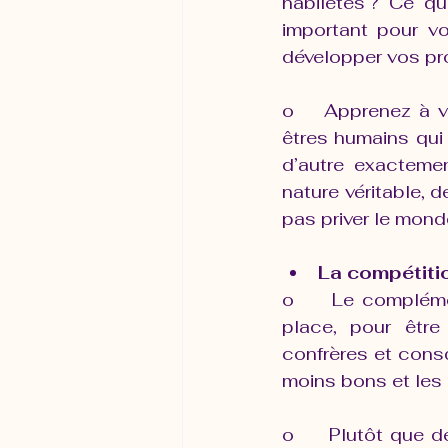
habiletés ? Ce qu
important pour vo
développer vos pr
o    Apprenez à v
êtres humains qui
d’autre exacteme
nature véritable, 
pas priver le mond
La compétitio
o     Le compléme
place, pour être
confrères et consœ
moins bons et les 
o     Plutôt que d