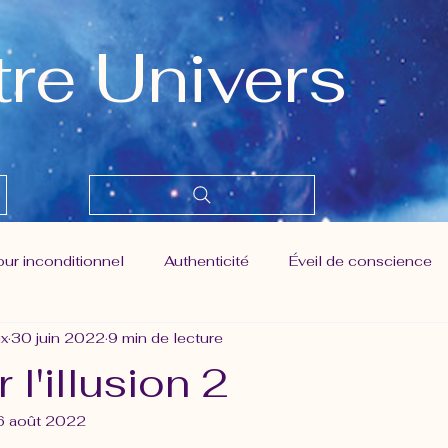
tre Univers
ur inconditionnel
Authenticité
Éveil de conscience
ix
30 juin 2022
9 min de lecture
er prise
Liberté
Maitrise des pensées
Moment p
r l'illusion 2
6 août 2022
el humain - Nouvelle conscience
Pouvoir de création