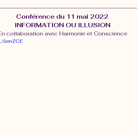
Conférence du 11 mai 2022
ité
Réalisation de soi
Relations amoureuses
Savo
INFORMATION OU ILLUSION
En collaboration avec Harmonie et Conscience
ZTLSenZCE
rité
Santé physique
Spa cosmique
Unité
A
nts
créer sa réalité
éveil spirituel
créer sa vie