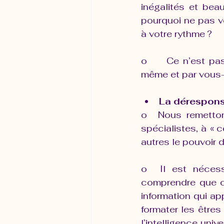
inégalités et bea
pourquoi ne pas v
à votre rythme ?
o     Ce n’est pa
même et par vous-
La déresponsab
o  Nous remetton
spécialistes, à « 
autres le pouvoir d
o  Il est nécess
comprendre que ce
information qui app
formater les êtres
l’intelligence univ