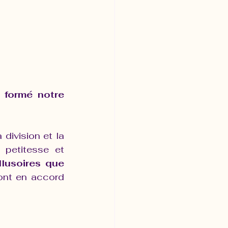
 formé notre 
division et la 
petitesse et 
llusoires que 
ont en accord 