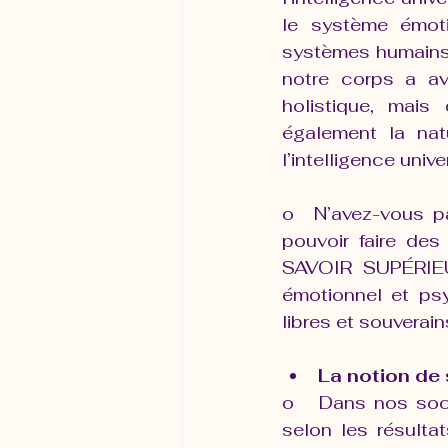
le système émoti
systèmes humains 
notre corps a av
holistique, mais
également la nat
l’intelligence univ
o  N’avez-vous p
pouvoir faire des
SAVOIR SUPÉRIEUR
émotionnel et psy
libres et souverai
La notion de 
o   Dans nos soci
selon les résult