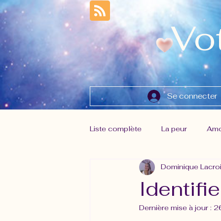
Vo
Se connecter
Liste complète
La peur
Amo
Dominique Lacro
Gestion des émotions
Lâch
Identifie
Dernière mise à jour :
2
Musique de la Source
Nouv