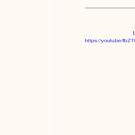
Processus de création de la réal
https://youtu.be/fb
Systèmes de croyances
Vé
éliminer les blocages inconscie
loi de l'attraction