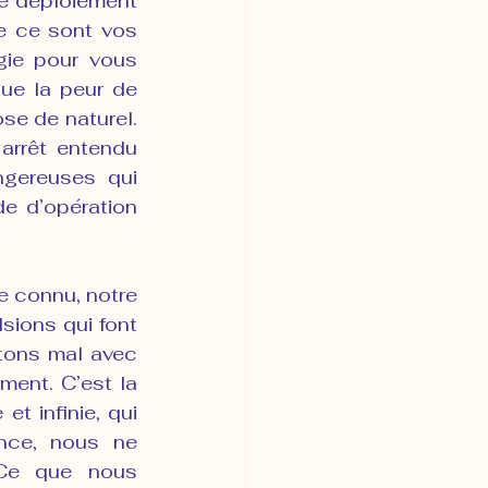
e déploiement 
e ce sont vos 
ie pour vous 
ue la peur de 
e de naturel. 
rrêt entendu 
gereuses qui 
 d’opération 
e connu, notre 
ions qui font 
tons mal avec 
ent. C’est la 
t infinie, qui 
nce, nous ne 
Ce que nous 