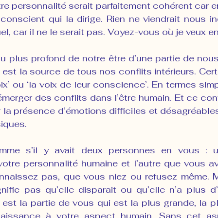
e personnalité serait parfaitement cohérent car e
onscient qui la dirige. Rien ne viendrait nous in
el, car il ne le serait pas. Voyez-vous où je veux en
au plus profond de notre être d’une partie de nous
 est la source de tous nos conflits intérieurs. Cert
oix’ ou ‘la voix de leur conscience’. En termes simp
émerger des conflits dans l’être humain. Et ce confl
r la présence d’émotions difficiles et désagréables
iques.
mme s’il y avait deux personnes en vous : u
votre personnalité humaine et l’autre que vous av
naissez pas, que vous niez ou refusez même. Ma
nifie pas qu’elle disparait ou qu’elle n’a plus d’
l est la partie de vous qui est la plus grande, la p
aissance à votre aspect humain. Sans cet asp