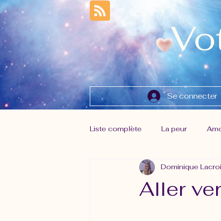
Vo
Se connecter
Liste complète
La peur
Amo
Dominique Lacro
Gestion des émotions
Lâch
Aller ve
Musique de la Source
Nouv