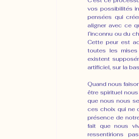
C’est ce processu
vos possibilités i
pensées qui crée
aligner avec ce q
l’inconnu ou du c
Cette peur est ac
toutes les mises
existent supposé
artificiel, sur la b
Quand nous faisons
être spirituel no
que nous nous sen
ces choix qui ne 
présence de notre 
fait que nous vi
ressentirions p