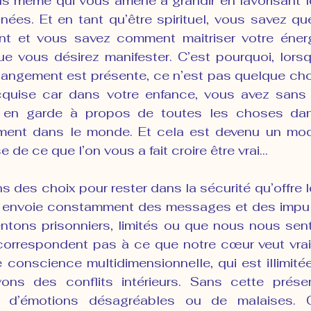
s même qui vous amène à grandir en favorisant l
nnées. Et en tant qu’être spirituel, vous savez qu
nt et vous savez comment maitriser votre énerg
ue vous désirez manifester. C’est pourquoi, lorsq
hangement est présente, ce n’est pas quelque chos
quise car dans votre enfance, vous avez sans a
 en garde à propos de toutes les choses dan
ment dans le monde. Et cela est devenu un mode
ase de ce que l’on vous a fait croire être vrai…
 des choix pour rester dans la sécurité qu’offre l
us envoie constamment des messages et des impuls
tons prisonniers, limités ou que nous nous sen
correspondent pas à ce que notre cœur veut vraim
conscience multidimensionnelle, qui est illimitée e
vons des conflits intérieurs. Sans cette prése
as d’émotions désagréables ou de malaises. 