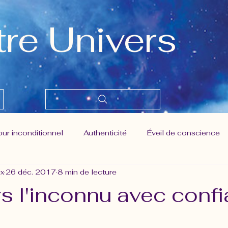
tre Univers
ur inconditionnel
Authenticité
Éveil de conscience
ix
26 déc. 2017
8 min de lecture
er prise
Liberté
Maitrise des pensées
Moment p
rs l'inconnu avec conf
el humain - Nouvelle conscience
Pouvoir de création