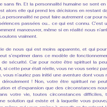
te sans fin. Et la personnalité humaine se sent en
st alors elle qui prend les décisions en restant d
La personnalité ne peut faire autrement car pour na
périences passées ou… ce qui est connu. C’est 
comment manœuvrer, même si en réalité nous n’arri
voulons vraiment.
ie de nous qui est moins apparente, et qui pourt
 peut s’exprimer dans ce modèle de fonctionnemen
de sécurité. Car pour notre être spirituel la peur
it, si cette peur était réelle, vous ne vous seriez pa
 vous n’auriez pas initié une aventure dont vous 
 déroulement ! Non, votre être spirituel ne peut
olution et d’expansion que des circonstances nouv
dans votre vie, toutes circonstances difficiles, 
 une solution qui existe et à laquelle vous pouvez