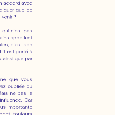
n accord avec 
diquer que ce 
 venir ?
 qui n’est pas 
ains appellent 
les, c’est son 
it est porté à 
 ainsi que par 
ne que vous 
ez oubliée ou 
is ne pas la 
influence. Car 
lus importante 
ect toujours 