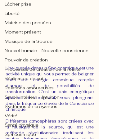
Lâcher prise
Liberté
Maitrise des pensées
Moment présent
Musique de la Source
Nouvel humain - Nouvelle conscience
Pouvoir de création
Une journée dans un Spa cosmique est une 
Processus de création de la réalité
activité unique qui vous permet de baigner 
Réalisation de soi
dans une énergie cosmique remplie 
d’amour et de possibilités de 
Relations amoureuses
transformation. C’est un bain énergétique 
Savoir intérieur - Intuition
apaisant et énergisant, vous plongeant 
dans la fréquence élevée de la Conscience 
Systèmes de croyances
christique.
Vérité
Différentes atmosphères sont créées avec 
Santé physique
la Musique de la source, qui est une 
méthode révolutionnaire traduisant les 
Spa cosmique
hautes fréquences énergétiques et la 