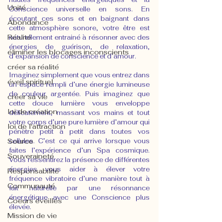
Unité
Conscience universelle en sons. En 
écoutant ces sons et en baignant dans 
Abondance
cette atmosphère sonore, votre être est 
Réalité
naturellement entrainé à résonner avec des 
énergies de guérison, de relaxation, 
éliminer les blocages inconscients
d’expansion de conscience et d’amour.
créer sa réalité
Imaginez simplement que vous entrez dans 
éveil spirituel
un espace rempli d’une énergie lumineuse 
de couleur argentée. Puis imaginez que 
créer sa vie
cette douce lumière vous enveloppe 
loi de création
délicatement, massant vos mains et tout 
votre corps d’une pure lumière d’amour qui 
loi de l'attraction
pénètre petit à petit dans toutes vos 
Source
cellules. C’est ce qui arrive lorsque vous 
faites l’expérience d’un Spa cosmique. 
Souveraineté
Vous ressentirez la présence de différentes 
énergies vous aider à élever votre 
Responsabilité
fréquence vibratoire d’une manière tout à 
Communauté
fait naturelle par une résonnance 
énergétique avec une Conscience plus 
Coeurs éveillés
élevée.
Mission de vie