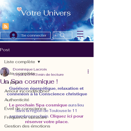
Votre Univers
Se connecter
Post
Liste complète
Dominique Lacroix
Liste complète
13 juil. 2016
3 min de lecture
Un Spa cosmique !
La peur
Guérison énergétique, relaxation et 
Amour inconditionnel
connexion à la Conscience christique
Authenticité
Le prochain Spa cosmique
 aura lieu 
Éveil de conscience
dans la région de Toulouse le 11 
septembre prochain. 
Cliquez ici pour 
Fréquence vibratoire
réserver votre place.
Gestion des émotions