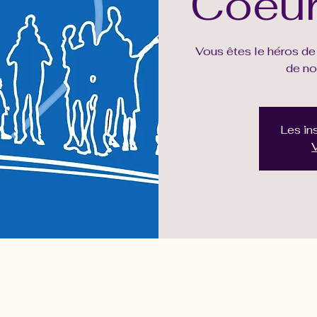
Coeur
Vous êtes le héros de 
de no
Les in
V