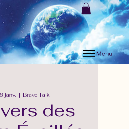
Menu
6 janv.
  |  
Brave Talk
ivers des