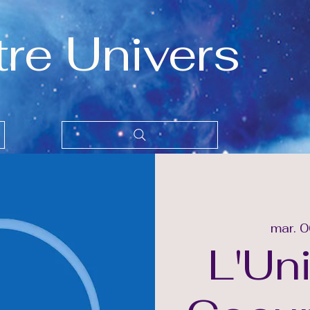
tre Univers
mar. 0
L'Un