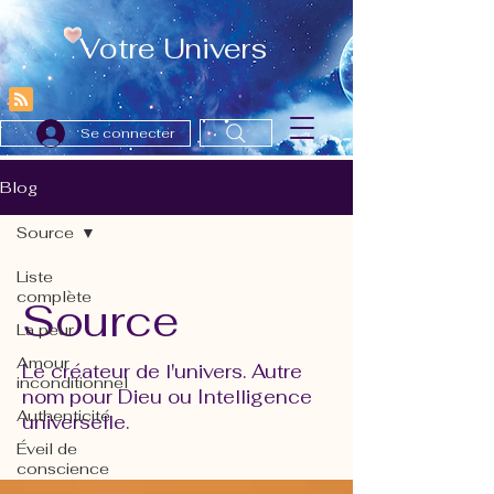
Votre Univers
Se connecter
Blog
Source
Liste
complète
Source
La peur
Amour
Le créateur de l'univers. Autre
inconditionnel
nom pour Dieu ou Intelligence
Authenticité
universelle.
Éveil de
conscience