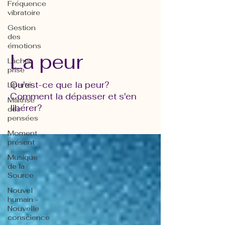
Fréquence
vibratoire
Gestion
des
émotions
La peur
Lâcher
prise
Qu'est-ce que la peur?
Liberté
Comment la dépasser et s'en
Maitrise
libérer?
des
pensées
Moment
présent
Musique
de la
Source
Nouvel
humain -
Nouvelle
conscience