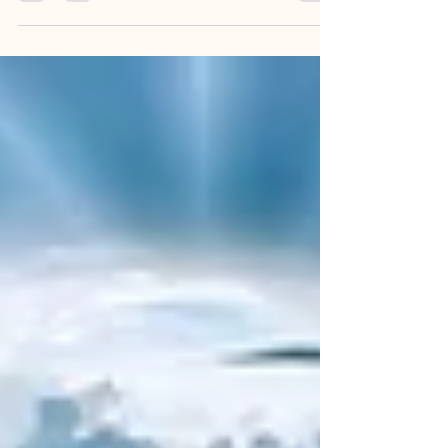
qu’ils sont ? Pourquoi résistons-nous à
aligner nos actes aux principes universels
que sont l’Amour, la Vérité, la Beauté et la
Bonté, si c’est là notre identité véritable ?