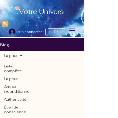
Votre Univers
Se connecter
Blog
La peur
Liste
complète
La peur
Amour
inconditionnel
Authenticité
Éveil de
conscience