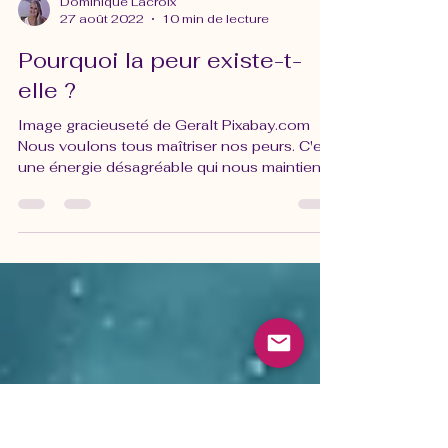
Dominique Lacroix
27 août 2022
10 min de lecture
Pourquoi la peur existe-t-
elle ?
Image gracieuseté de Geralt Pixabay.com
Nous voulons tous maîtriser nos peurs. C'est
une énergie désagréable qui nous maintient
dans un état d'impuissance et d'insécurité.
Cependant, pour la dépasser et être capable
de la neutraliser plus facilement, il est
important de comprendre certaines choses.
Bien sûr, je ne parle pas ici de la peur d’un
danger réel et imminent (comme se faire
attaquer ou un risque d'accident sérieux).
Non, il s’agit de la peur subjective — comme