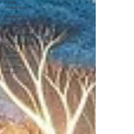
loi de
l'attraction
Source
Souveraineté
Responsabilité
Communauté
Coeurs
éveillés
Mission
de vie