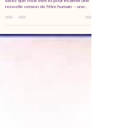
humain
Si vous aussi vous recherchez la vérité, vous
savez que vous êtes ici pour incarner une
nouvelle version de l'être humain – une
version qui est authentique parce qu’elle est
complète. Votre prochaine étape consiste à
intégrer en un tout harmonieux tous les
aspects de votre être : votre corps matériel,
vos corps énergétiques (éthérique,
émotionnel, mental) ainsi que vos corps
spirituels (Conscience – Âme – Corps de
lumière). Ce nouvel humain montre qui il est,
sans avoir peur,