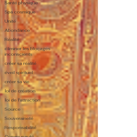
Santé physique
Spa cosmique
Unité
Abondance
Réalité
éliminer les blocages
inconscients
créer sa réalité
éveil spirituel
créer sa vie
loi de création
loi de l'attraction
Source
Souveraineté
Responsabilité
Communauté