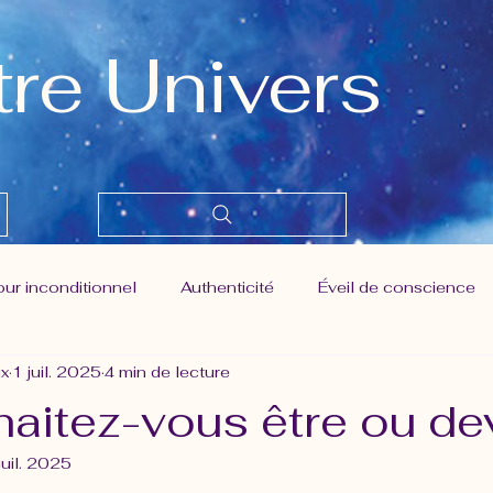
tre Univers
ur inconditionnel
Authenticité
Éveil de conscience
ix
1 juil. 2025
4 min de lecture
er prise
Liberté
Maitrise des pensées
Moment p
aitez-vous être ou de
juil. 2025
el humain - Nouvelle conscience
Pouvoir de création