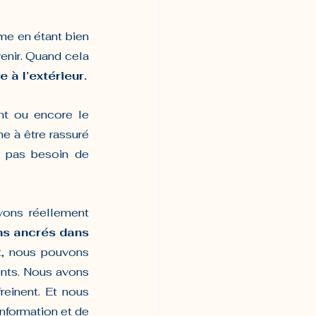
e en étant bien 
venir. Quand cela 
 à l’extérieur.
nt ou encore le 
e à être rassuré 
a pas besoin de 
vons réellement 
ns ancrés dans 
t, nous pouvons 
nts. Nous avons 
einent. Et nous 
nformation et de 