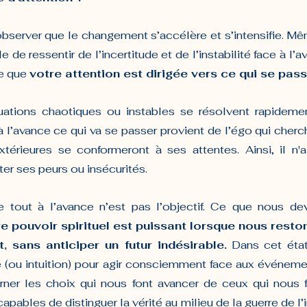
server que le changement s’accélère et s’intensifie. Mêm
e de ressentir de l’incertitude et de l’instabilité face à l’a
e que 
votre attention est dirigée vers ce qui se passe
tuations chaotiques ou instables se résolvent rapideme
 l’avance ce qui va se passer provient de l’égo qui cherch
xtérieures se conformeront à ses attentes. Ainsi, il n'
er ses peurs ou insécurités.
e tout à l’avance n’est pas l’objectif. Ce que nous de
e pouvoir spirituel est puissant lorsque nous resto
 sans anticiper un futur indésirable.
 Dans cet éta
e (ou intuition) pour agir consciemment face aux événeme
rner les choix qui nous font avancer de ceux qui nous fr
bles de distinguer la vérité au milieu de la guerre de l’i