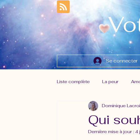
Vo
Se connecter
Liste complète
La peur
Amo
Dominique Lacro
Gestion des émotions
Lâch
Qui souh
Dernière mise à jour :
4 
Musique de la Source
Nouv