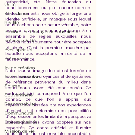
authenticité, etc. Notre éducation ou 
Unité
conditionnement ou pire encore notre « 
Abondance
endoctrinement » nous oblige à forger une 
identité artificielle, un masque sous lequel 
Réalité
nous cachons notre nature véritable, notre 
essence divine, pour nous conformer à un 
éliminer les blocages inconscients
ensemble de règles auxquelles nous 
créer sa réalité
devons nous soumettre pour être acceptés 
et aimés. C’est la première manière par 
éveil spirituel
laquelle nous acceptons la réalité de la 
créer sa vie
fausse matrice.
loi de création
Notre fausse image de soi est formée de 
toutes sortes de croyances et de systèmes 
loi de l'attraction
de référence provenant du milieu dans 
Source
lequel nous avons été conditionnés. Ce 
cadre artificiel correspond à ce que l’on 
Souveraineté
connaît, ce que l’on a appris, aux 
Responsabilité
impressions laissées par nos expériences 
d’enfant, et il détermine nos possibilités 
Communauté
d’expression en les limitant à la perspective 
Coeurs éveillés
limitée que nous avons adoptée sur nos 
capacités. Ce cadre artificiel et illusoire 
Mission de vie
nous dit ce qui est possible, acceptable, 