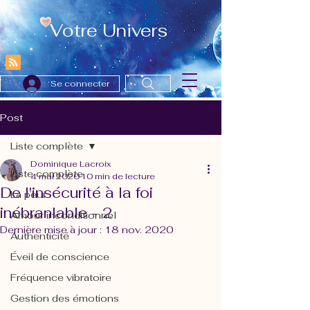
Votre Univers
Se connecter
Post
Liste complète
Dominique Lacroix
Liste complète
4 mai 2020
10 min de lecture
De l'insécurité à la foi
La peur
inébranlable - 2
Amour inconditionnel
Dernière mise à jour :
18 nov. 2020
Authenticité
Éveil de conscience
Fréquence vibratoire
Gestion des émotions