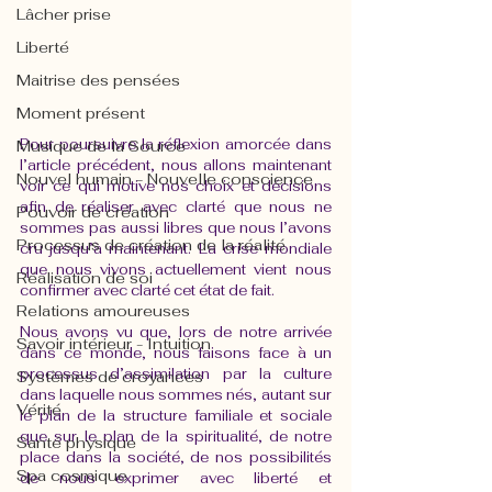
Lâcher prise
Liberté
Maitrise des pensées
Moment présent
Pour poursuivre la réflexion amorcée dans 
Musique de la Source
l’article précédent, nous allons maintenant 
Nouvel humain - Nouvelle conscience
voir ce qui motive nos choix et décisions 
afin de réaliser avec clarté que nous ne 
Pouvoir de création
sommes pas aussi libres que nous l’avons 
Processus de création de la réalité
cru jusqu’à maintenant. La crise mondiale 
que nous vivons actuellement vient nous 
Réalisation de soi
confirmer avec clarté cet état de fait. 
Relations amoureuses
Nous avons vu que, lors de notre arrivée 
Savoir intérieur - Intuition
dans ce monde, nous faisons face à un 
processus d’assimilation par la culture 
Systèmes de croyances
dans laquelle nous sommes nés, autant sur 
Vérité
le plan de la structure familiale et sociale 
que sur le plan de la spiritualité, de notre 
Santé physique
place dans la société, de nos possibilités 
Spa cosmique
de nous exprimer avec liberté et 