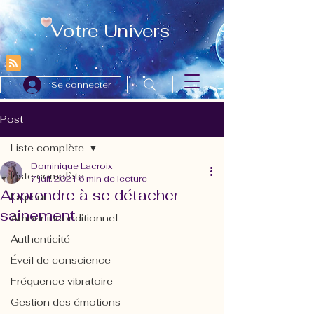
Votre Univers
Se connecter
Post
Liste complète
Dominique Lacroix
Liste complète
7 juil. 2021
6 min de lecture
Apprendre à se détacher
La peur
sainement
Amour inconditionnel
Authenticité
Éveil de conscience
Fréquence vibratoire
Gestion des émotions