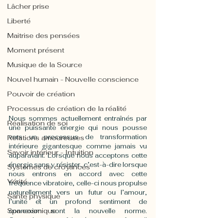
Lâcher prise
Liberté
Maitrise des pensées
Moment présent
Musique de la Source
Nouvel humain - Nouvelle conscience
Pouvoir de création
Processus de création de la réalité
Nous sommes actuellement entraînés par 
Réalisation de soi
une puissante énergie qui nous pousse 
vers un processus de transformation 
Relations amoureuses
intérieure gigantesque comme jamais vu 
Savoir intérieur - Intuition
auparavant. Lorsque nous acceptons cette 
énergie sans y résister, c’est-à-dire lorsque 
Systèmes de croyances
nous entrons en accord avec cette 
Vérité
fréquence vibratoire, celle-ci nous propulse 
naturellement vers un futur ou l’amour, 
Santé physique
l’unité et un profond sentiment de 
Spa cosmique
connexion sont la nouvelle norme. 