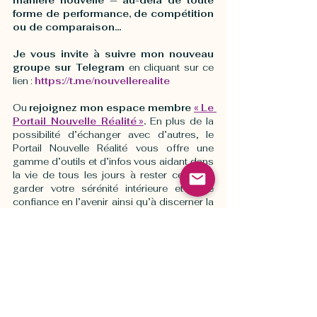
manière nouvelle — au-delà de toute 
forme de performance, de compétition 
ou de comparaison…
Je vous invite à suivre mon nouveau 
groupe sur Telegram 
en cliquant sur ce 
lien : 
https://t.me/nouvellerealite
Ou 
rejoignez mon espace membre 
« Le 
Portail Nouvelle Réalité »
.
 En plus de la 
possibilité d’échanger avec d’autres, le 
Portail Nouvelle Réalité vous offre une 
gamme d’outils et d’infos vous aidant dans 
la vie de tous les jours à rester centré, à 
garder votre sérénité intérieure et votre 
confiance en l’avenir ainsi qu’à discerner la 
vérité à travers la somme d’infos et de 
désinfos qui nous est constamment 
présentée. Cliquez ici pour vous abonner à 
un forfait : 
https://www.nouvellerealite.com/portail
-membres 
Avec amour