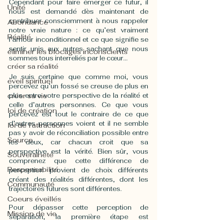
Cependant pour faire émerger ce futur, il 
Unité
nous est demandé dès maintenant de 
contribuer consciemment à nous rappeler 
Abondance
notre vraie nature : ce qu’est vraiment 
Réalité
l’amour inconditionnel et ce que signifie se 
sentir unis aux autres sachant que nous 
éliminer les blocages inconscients
sommes tous interreliés par le cœur…
créer sa réalité
Je suis certaine que comme moi, vous 
éveil spirituel
percevez qu’un fossé se creuse de plus en 
créer sa vie
plus entre votre perspective de la réalité et 
celle d’autres personnes. Ce que vous 
loi de création
percevez est tout le contraire de ce que 
d’autres personnes voient et il ne semble 
loi de l'attraction
pas y avoir de réconciliation possible entre 
Source
les deux, car chacun croit que sa 
perspective est la vérité. Bien sûr, vous 
Souveraineté
comprenez que cette différence de 
Responsabilité
perception provient de choix différents 
créant des réalités différentes, dont les 
Communauté
trajectoires futures sont différentes. 
Coeurs éveillés
Pour dépasser cette perception de 
Mission de vie
séparation, la première étape est 