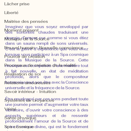
Lâcher prise
Liberté
Maitrise des pensées
Imaginez que vous soyez enveloppé par 
Moment présent
des sonorités chaudes traduisant une 
énergie d’amour pur comme si vous étiez 
Musique de la Source
dans un sauna rempli de sons universels. 
Nouvel humain - Nouvelle conscience
C’est le genre d’expérience que vous vivez 
lorsque vous participez à un Spa cosmique 
Pouvoir de création
dans la Musique de la Source. Cette 
Processus de création de la réalité
musique est composée d’une manière tout 
à fait nouvelle, en état de méditation 
Réalisation de soi
profonde, alors que le compositeur 
harmonise tout son être avec la Conscience 
Relations amoureuses
universelle et la fréquence de la Source.
Savoir intérieur - Intuition
Être enveloppé par ces sons pendant toute 
Systèmes de croyances
une journée permet d’augmenter votre taux 
Vérité
vibratoire, d’ouvrir votre conscience à des 
aspects supérieurs et de ressentir 
Santé physique
profondément l’amour de la Source et de 
Spa cosmique
votre Essence divine, qui est le fondement 