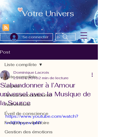
Votre Univers
Se connecter
Post
Liste complète
Dominique Lacroix
Liste complète
23 nov. 2016
2 min de lecture
S’abandonner à l’Amour
La peur
universel avec la Musique de
Amour inconditionnel
la Source
Authenticité
Éveil de conscience
https://www.youtube.com/watch?
Fréquence vibratoire
v=XB9pyzw-pNY
Gestion des émotions