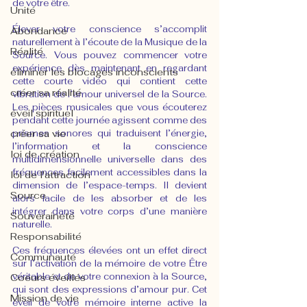
de votre être.
Unité
Élever votre conscience s’accomplit 
Abondance
naturellement à l’écoute de la Musique de la 
Réalité
Source. Vous pouvez commencer votre 
expérience dès maintenant en regardant 
éliminer les blocages inconscients
cette courte vidéo qui contient cette 
créer sa réalité
vibration de l’amour universel de la Source. 
Les pièces musicales que vous écouterez 
éveil spirituel
pendant cette journée agissent comme des 
prismes sonores qui traduisent l’énergie, 
créer sa vie
l’information et la conscience 
loi de création
multidimensionnelle universelle dans des 
fréquences facilement accessibles dans la 
loi de l'attraction
dimension de l’espace-temps. Il devient 
Source
alors facile de les absorber et de les 
intégrer dans votre corps d’une manière 
Souveraineté
naturelle.
Responsabilité
Ces fréquences élevées ont un effet direct 
Communauté
sur l’activation de la mémoire de votre Être 
véritable et de votre connexion à la Source, 
Coeurs éveillés
qui sont des expressions d’amour pur. Cet 
Mission de vie
éveil de votre mémoire interne active la 