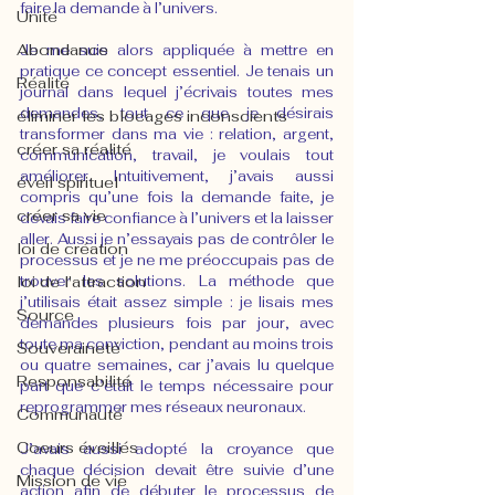
faire la demande à l’univers.
Unité
Abondance
Je me suis alors appliquée à mettre en 
pratique ce concept essentiel. Je tenais un 
Réalité
journal dans lequel j’écrivais toutes mes 
demandes, tout ce que je désirais 
éliminer les blocages inconscients
transformer dans ma vie : relation, argent, 
créer sa réalité
communication, travail, je voulais tout 
améliorer. Intuitivement, j’avais aussi 
éveil spirituel
compris qu’une fois la demande faite, je 
créer sa vie
devais faire confiance à l’univers et la laisser 
aller. Aussi je n’essayais pas de contrôler le 
loi de création
processus et je ne me préoccupais pas de 
loi de l'attraction
trouver les solutions. La méthode que 
j’utilisais était assez simple : je lisais mes 
Source
demandes plusieurs fois par jour, avec 
toute ma conviction, pendant au moins trois 
Souveraineté
ou quatre semaines, car j’avais lu quelque 
Responsabilité
part que c’était le temps nécessaire pour 
reprogrammer mes réseaux neuronaux.
Communauté
Coeurs éveillés
J’avais aussi adopté la croyance que 
chaque décision devait être suivie d’une 
Mission de vie
action afin de débuter le processus de 