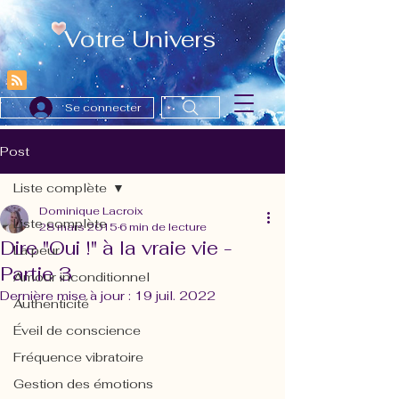
Votre Univers
Se connecter
Post
Liste complète
Dominique Lacroix
Liste complète
28 mars 2015
6 min de lecture
Dire "Oui !" à la vraie vie -
La peur
Partie 3
Amour inconditionnel
Dernière mise à jour :
19 juil. 2022
Authenticité
Éveil de conscience
Fréquence vibratoire
Gestion des émotions