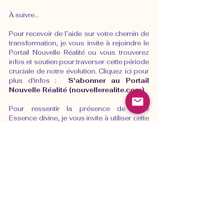
À suivre…
Pour recevoir de l’aide sur votre chemin de 
transformation, je vous invite à rejoindre le 
Portail Nouvelle Réalité ou vous trouverez 
infos et soutien pour traverser cette période 
cruciale de notre évolution. Cliquez ici pour 
plus d'infos :
S'abonner au Portail 
Nouvelle Réalité (nouvellerealite.com)
Pour ressentir la présence de votre 
Essence divine, je vous invite à utiliser cette 
méditation multimédia. Détendez-vous et 
laissez-vous entrainer par la vibration de 
cette musique et demandez à faire 
l’expérience d’une communication intime 
avec votre centre spirituel et divin.
https://www.youtube.com/watch?
v=CcPDy1RD28w