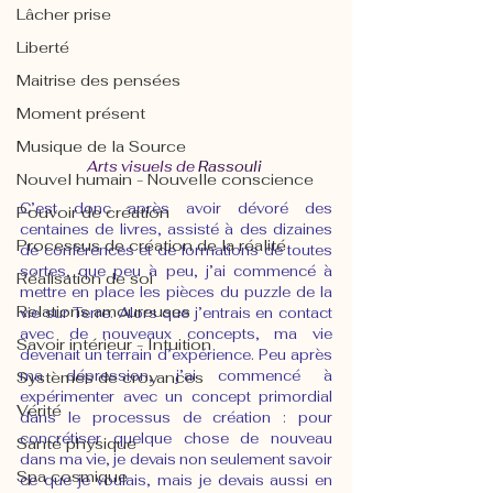
Lâcher prise
Liberté
Maitrise des pensées
Moment présent
Musique de la Source
Arts visuels de 
Rassouli
Nouvel humain - Nouvelle conscience
C’est donc après avoir dévoré des 
Pouvoir de création
centaines de livres, assisté à des dizaines 
Processus de création de la réalité
de conférences et de formations de toutes 
sortes, que peu à peu, j’ai commencé à 
Réalisation de soi
mettre en place les pièces du puzzle de la 
Relations amoureuses
vie sur Terre. Alors que j’entrais en contact 
avec de nouveaux concepts, ma vie 
Savoir intérieur - Intuition
devenait un terrain d’expérience. Peu après 
ma dépression, j’ai commencé à 
Systèmes de croyances
expérimenter avec un concept primordial 
Vérité
dans le processus de création : pour 
concrétiser quelque chose de nouveau 
Santé physique
dans ma vie, je devais non seulement savoir 
Spa cosmique
ce que je voulais, mais je devais aussi en 