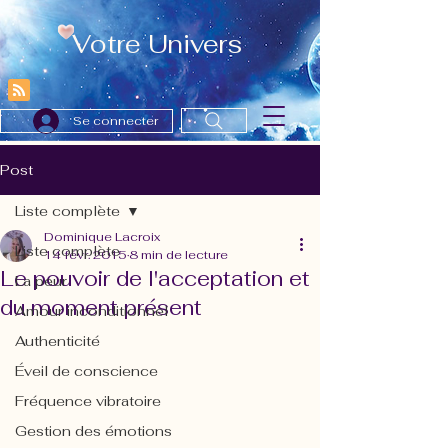
Votre Univers
Se connecter
Post
Liste complète
Dominique Lacroix
Liste complète
14 févr. 2015
8 min de lecture
Le pouvoir de l'acceptation et
La peur
du moment présent
Amour inconditionnel
Authenticité
Éveil de conscience
Fréquence vibratoire
Gestion des émotions