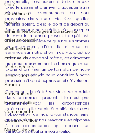
personnelle, il est essentiel de faire la paix 
Unité
avec le passé et d’arriver à accepter sans 
résister les circonstances qui sont 
Abondance
présentes dans notre vie. Car, quelles 
Réalité
qu’elles soient, c’est le point de départ du 
futur. Accepter notre réalité, c’est accepter 
éliminer les blocages inconscients
de vivre le moment présent tel qu’il est, 
créer sa réalité
c’est accepter d’être ce que nous sommes 
en ce moment, d’être là où nous en 
éveil spirituel
sommes sur notre chemin de vie. C’est se 
créer sa vie
sentir en paix avec soi-même, en admettant 
que nous sommes sur le chemin que nous 
loi de création
avons choisi (sur un certain plan de notre 
conscience) afin de nous conduire à notre 
loi de l'attraction
prochaine étape d’expansion et d’évolution.
Source
Cependant, la réalité se vit et se module 
Souveraineté
dans le moment présent. Elle n’est pas 
Responsabilité
déterminée par les circonstances 
extérieures, elle est plutôt malléable et c’est 
Communauté
l’observation de nos circonstances ainsi 
Coeurs éveillés
que nos choix et nos réactions en réponse 
à ces circonstances qui donnent un 
Mission de vie
caractère particulier à notre réalité.