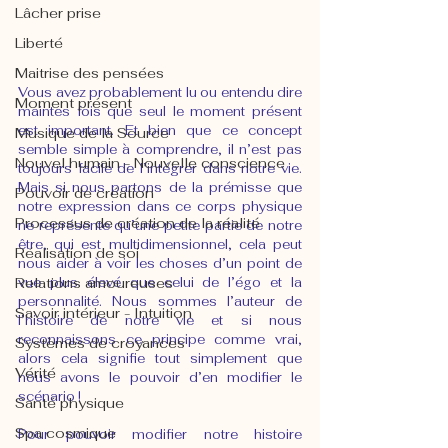
Lâcher prise
Liberté
Maitrise des pensées
Vous avez probablement lu ou entendu dire 
Moment présent
maintes fois que seul le moment présent 
est important. Et bien que ce concept 
Musique de la Source
semble simple à comprendre, il n’est pas 
Nouvel humain - Nouvelle conscience
toujours facile de l’intégrer dans notre vie. 
Mais si nous partons de la prémisse que 
Pouvoir de création
notre expression dans ce corps physique 
Processus de création de la réalité
ne représente qu’une petite partie de notre 
être, qui est multidimensionnel, cela peut 
Réalisation de soi
nous aider à voir les choses d’un point de 
Relations amoureuses
vue plus élevé que celui de l’égo et la 
personnalité. Nous sommes l’auteur de 
Savoir intérieur - Intuition
l’histoire de notre vie et si nous 
reconnaissons ce principe comme vrai, 
Systèmes de croyances
alors cela signifie tout simplement que 
Vérité
nous avons le pouvoir d’en modifier le 
scénario !
Santé physique
Spa cosmique
Pour pouvoir modifier notre histoire 