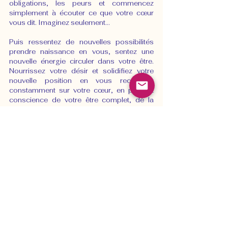
obligations, les peurs et commencez 
simplement à écouter ce que votre cœur 
vous dit. Imaginez seulement…
Puis ressentez de nouvelles possibilités 
prendre naissance en vous, sentez une 
nouvelle énergie circuler dans votre être. 
Nourrissez votre désir et solidifiez votre 
nouvelle position en vous recentrant 
constamment sur votre cœur, en prenant 
conscience de votre être complet, de la 
conscience pure et divine qui vous habite. 
Demandez à connecter avec cette énergie 
qui est la vôtre et reprenez votre place de 
créateur.
Bien sûr, accepter le moment présent 
implique aussi de vous accepter vous-
même tel que vous êtes, totalement et 
inconditionnellement. Travaillez à éliminer 
complètement l’auto critique, l’auto 
jugement, tous les sentiments négatifs à 
votre égard. Rappelez-vous que vous êtes 
un être de lumière, avec une conscience 