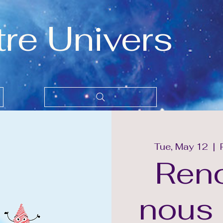
tre Univers
Tue, May 12
  |  
Ren
nous 