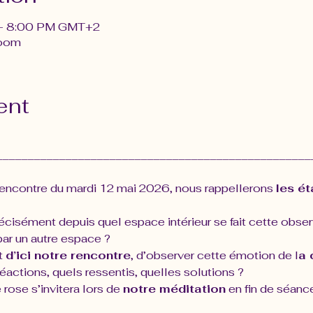
 – 8:00 PM GMT+2
Zoom
ent
__________________________________________________
rencontre du mardi 12 mai 2026, nous rappellerons 
les é
cisément depuis quel espace intérieur se fait cette obser
ar un autre espace ?
 
d’ici notre rencontre
, d’observer cette émotion de l
a 
éactions, quels ressentis, quelles solutions ? 
rose s’invitera lors de 
notre méditation
 en fin de séanc