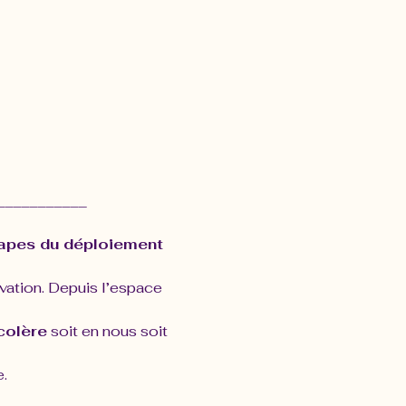
___________
tapes du déploiement 
vation. Depuis l’espace 
colère
 soit en nous soit 
e.