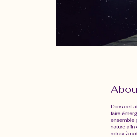
Abou
Dans cet at
faire émer
ensemble p
nature afin 
retour à no