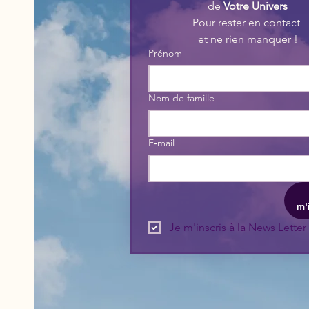
de 
Votre Univers
Pour rester en contact 
et ne rien manquer !
Prénom
Nom de famille
E‑mail
m'
Je m'inscris à la News Letter