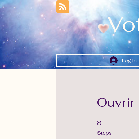
Vo
Log In
Ouvrir
8 Steps
8
Steps