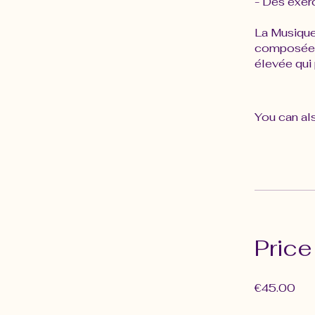
- Des exerc
La Musique 
composée p
élevée qui 
You can als
Price
€45.00