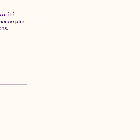
s a été
cience plus
ons.