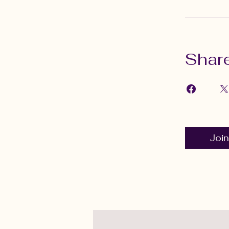
Shar
Join