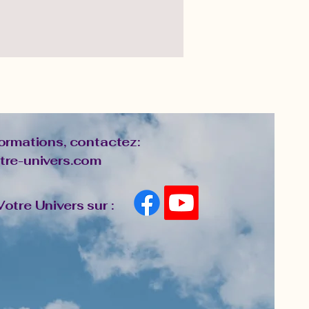
formations, contactez:
tre-univers.com
otre Univers sur :