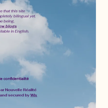
 that this site
pletely bilingual yet.
me being,
ew blogs
ilable in English.
de confidentialité
r Nouvelle Réalité
and secured by
Wix