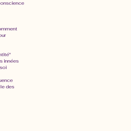
 conscience
 comment
our
ntité"
és innées
soi
quence
cle des