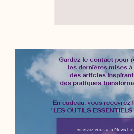
Gardez le contact pour r
les dernières mises à 
des articles inspirant
des pratiques transforma
En cadeau, vous recevrez 
"LES OUTILS ESSENTIELS 
Inscrivez-vous à la News Let