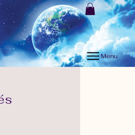
Menu
tés