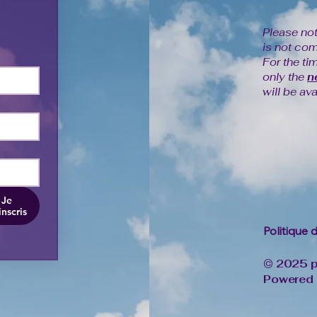
Please note
is not com
For the ti
only the
n
will be ava
Je
inscris
Politique 
© 2025 pa
Powered 