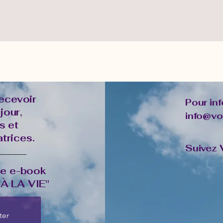
ecevoir
Pour in
jour,
info@vo
s et
trices.
Suivez V
le e-book
À LA VIE"
ter