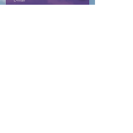
E‑mail
Je m'inscris
Je m'inscris à la News 
Letter
Pour informations, contactez:
info@votre-univers.com
Suivez Votre Univers sur :
Please note that this site
is not completely bilingual yet.
For the time being,
only the
new blogs
will be available in English.