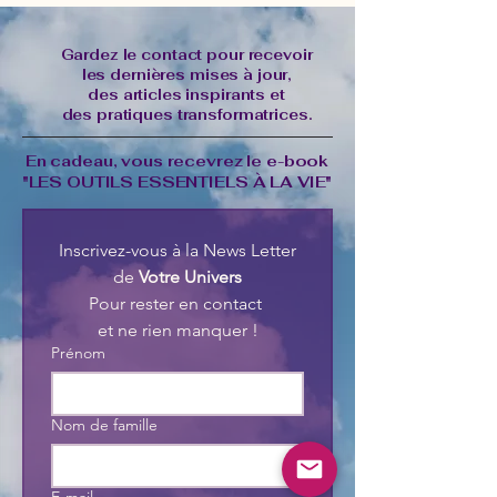
Gardez le contact pour recevoir
les dernières mises à jour,
des articles inspirants et
des pratiques transformatrices.
En cadeau, vous recevrez le e-book
"LES OUTILS ESSENTIELS À LA VIE"
Inscrivez-vous à la News Letter
de 
Votre Univers
Pour rester en contact 
et ne rien manquer !
Prénom
Nom de famille