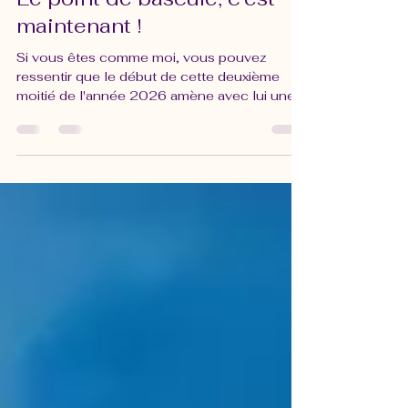
25 juin
6 min de lecture
Le point de bascule, c'est
maintenant !
Si vous êtes comme moi, vous pouvez
ressentir que le début de cette deuxième
moitié de l'année 2026 amène avec lui une
accélération incroyable des choses. Tout va
plus vite et les conséquences de nos
actions se font sentir presqu'immédiatement.
C'est un processus nécessaire afin de
prendre conscience de toute pensée
limitante, attitude négative ou comportement
inconscient qui n'est pas en phase avec la
nouvelle énergie formant la ligne de temps
de la Nouvelle Terre.