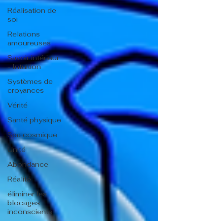
Réalisation de
soi
Relations
amoureuses
Savoir intérieur
- Intuition
Systèmes de
croyances
Vérité
Santé physique
Spa cosmique
Unité
Abondance
Réalité
éliminer les
blocages
inconscients