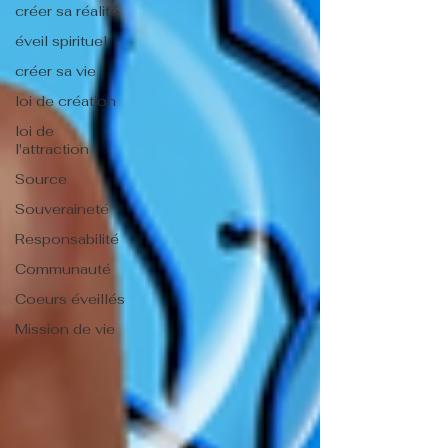
créer sa réalité
éveil spirituel
créer sa vie
loi de création
loi de
l'attraction
Source
Souveraineté
Responsabilité
Communauté
Coeurs éveillés
Mission de vie