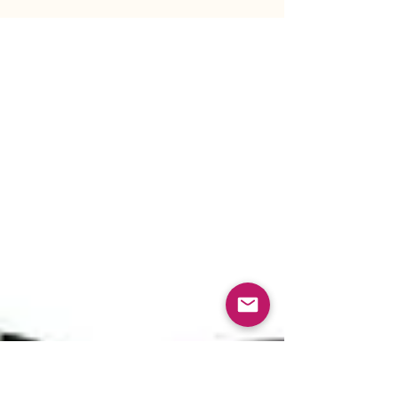
avons les mêmes possibilités créatrices que
la Source. Autrement dit, nous avons le
pouvoir d’amener à manifestation la réalité
que nous désirons. Pour que cela puisse se
produire, cette réalité doit d’abord vivre en
nous afin de pouvoir émaner une puissante
énergie créatrice.