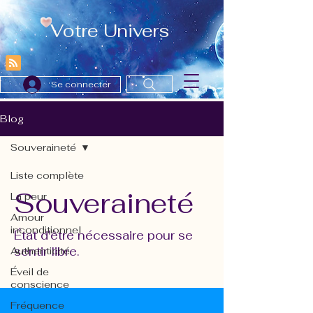
Votre Univers
Se connecter
Blog
Souveraineté
Liste complète
Souveraineté
La peur
Amour
inconditionnel
État d'être nécessaire pour se
sentir libre.
Authenticité
Éveil de
conscience
Fréquence